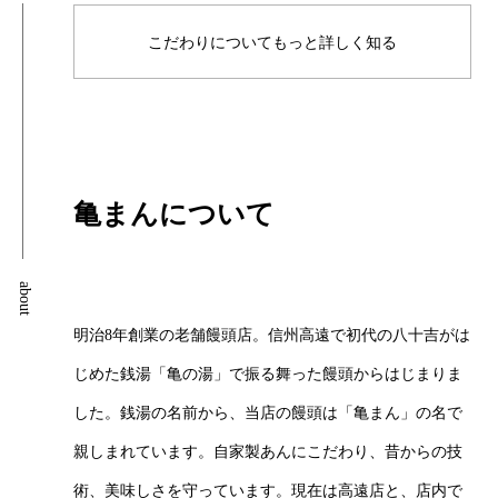
こだわりについてもっと詳しく知る
亀まんについて
about
明治8年創業の老舗饅頭店。信州高遠で初代の八十吉がは
じめた銭湯「亀の湯」で振る舞った饅頭からはじまりま
した。銭湯の名前から、当店の饅頭は「亀まん」の名で
親しまれています。自家製あんにこだわり、昔からの技
術、美味しさを守っています。現在は高遠店と、店内で