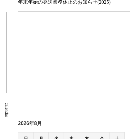
年末年始の発送業務休止のお知らせ(2025)
calendar
2026年8月
日
月
火
水
木
金
土