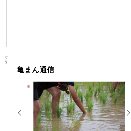
letter
亀まん通信