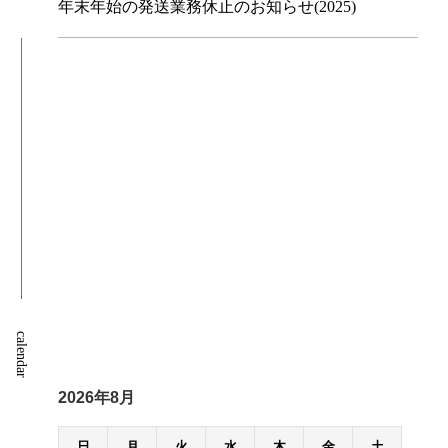
年末年始の発送業務休止のお知らせ(2025)
calendar
2026年8月
日
月
火
水
木
金
土