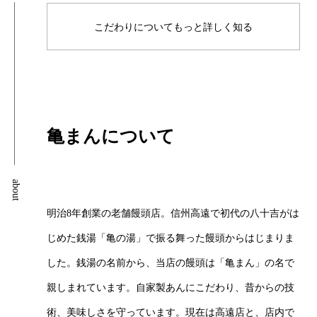
こだわりについてもっと詳しく知る
亀まんについて
about
明治8年創業の老舗饅頭店。信州高遠で初代の八十吉がは
じめた銭湯「亀の湯」で振る舞った饅頭からはじまりま
した。銭湯の名前から、当店の饅頭は「亀まん」の名で
親しまれています。自家製あんにこだわり、昔からの技
術、美味しさを守っています。現在は高遠店と、店内で