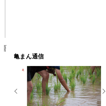
letter
亀まん通信