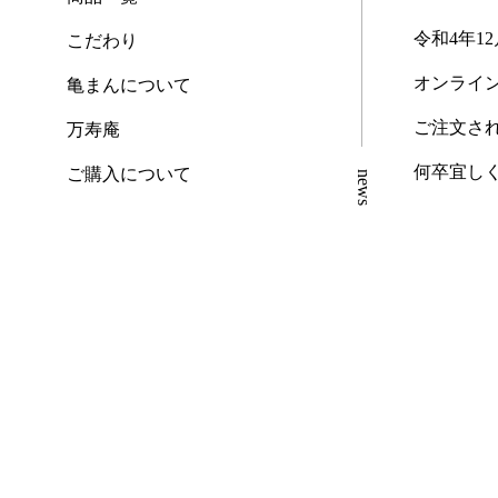
令和4年1
こだわり
オンライ
亀まんについて
ご注文さ
万寿庵
何卒宜し
ご購入について
news