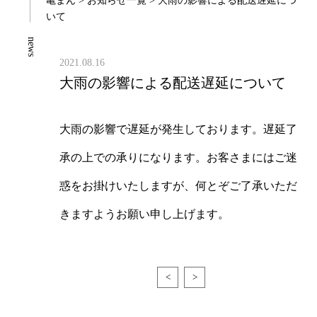
亀まん
>
お知らせ一覧
> 大雨の影響による配送遅延につ
いて
news
2021.08.16
大雨の影響による配送遅延について
大雨の影響で遅延が発生しております。遅延了
承の上での承りになります。お客さまにはご迷
惑をお掛けいたしますが、何とぞご了承いただ
きますようお願い申し上げます。
<
>